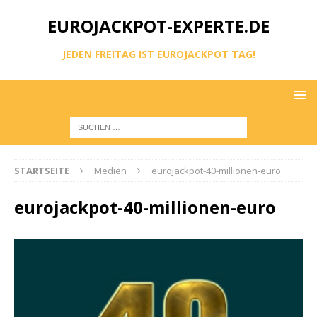
EUROJACKPOT-EXPERTE.DE
JEDEN FREITAG IST EUROJACKPOT TAG!
STARTSEITE
Medien
eurojackpot-40-millionen-euro
eurojackpot-40-millionen-euro