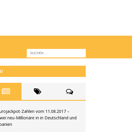
U
urojackpot-Zahlen vom 11.08.2017 –
wei neu-Millionäre in in Deutschland und
panien