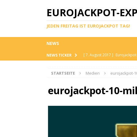
EUROJACKPOT-EXP
JEDEN FREITAG IST EUROJACKPOT TAG!
NEWS
[ 7. August 2017 ]
Eurojackpot
NEWS TICKER
NEWS
STARTSEITE
Medien
eurojackpot-1
[ 31. Juli 2017 ]
Eurojackpot-Za
NEWS
eurojackpot-10-mi
[ 24. Juli 2017 ]
Eurojackpot-Za
NEWS
[ 17. Juli 2017 ]
Eurojackpot-Za
Treffer
NEWS