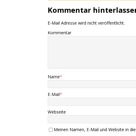
Kommentar hinterlasse
E-Mail Adresse wird nicht veröffentlicht.
Kommentar
Name
*
E-Mail
*
Webseite
Meinen Namen, E-Mail und Website in die