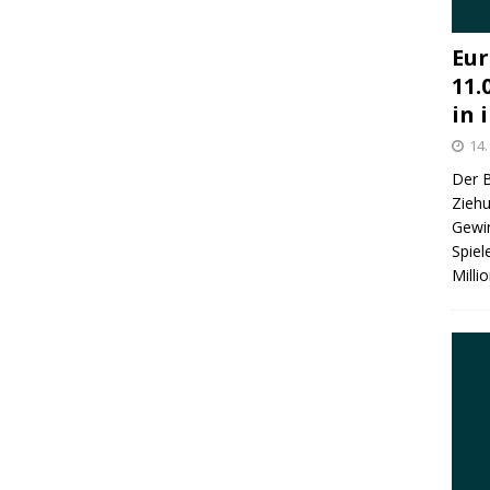
Eur
11.
in 
14.
Der B
Ziehu
Gewin
Spiel
Milli