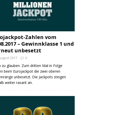
ojackpot-Zahlen vom
08.2017 – Gewinnklasse 1 und
rneut unbesetzt
August 2017
0
zu glauben. Zum dritten Mal in Folge
en beim Eurojackpot die zwei oberen
nränge unbesetzt. Die Jackpots steigen
lb weiter rasant an.