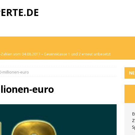
ERTE.DE
-Zahlen vom 04.08.2017 – Gewinnklasse 1 und 2 erneut unbesetzt
0-millionen-euro
NE
hlen vom 28.07.2017 – Erneute Doppel-Flaute im Eurojackpot
llionen-euro
hlen vom 21.07.2017 – Nur fünf Fünfer-Treffer zu vermelden
E
hlen vom 14.07.2017 – Zwei deutsche Spieler erzielen „5plus1“-
Z
S