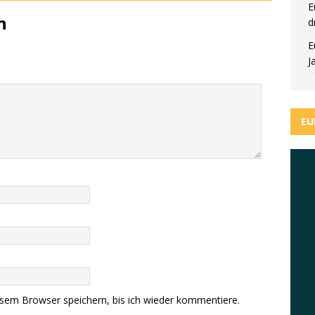
E
n
d
E
J
EU
sem Browser speichern, bis ich wieder kommentiere.