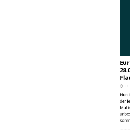
Eur
28.
Fla
31.
Nun i
der l
Mal i
unbes
komme