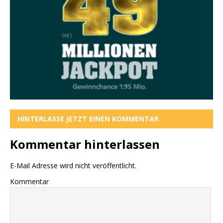
HINTERLASSE JETZT EINEN KOMMENTAR
Kommentar hinterlassen
E-Mail Adresse wird nicht veröffentlicht.
Kommentar