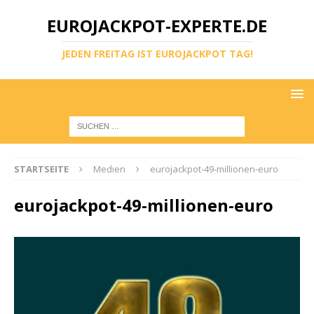
EUROJACKPOT-EXPERTE.DE
JEDEN FREITAG IST EUROJACKPOT TAG!
STARTSEITE
Medien
eurojackpot-49-millionen-euro
eurojackpot-49-millionen-euro