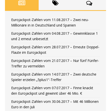
Eurojackpot-Zahlen vom 11.08.2017 – Zwei neu-
Millionäre in in Deutschland und Spanien
Eurojackpot-Zahlen vom 04.08.2017 – Gewinnklasse 1
und 2 erneut unbesetzt
Eurojackpot-Zahlen vom 28.07.2017 – Erneute Doppel-
Flaute im Eurojackpot
Eurojackpot-Zahlen vom 21.07.2017 – Nur fünf Fünfer-
Treffer zu vermelden
Eurojackpot-Zahlen vom 14.07.2017 – Zwei deutsche
Spieler erzielen „5plus1“-Treffer
Eurojackpot-Zahlen vom 07.07.2017 – Finne knackt
den Eurojackpot und gewinnt über 46 Mio. €
Eurojackpot-Zahlen vom 30.06.2017 – Mit 46 Millionen
Euro in den Juli