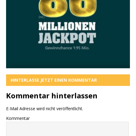
HINTERLASSE JETZT EINEN KOMMENTAR
Kommentar hinterlassen
E-Mail Adresse wird nicht veröffentlicht.
Kommentar