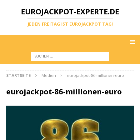
EUROJACKPOT-EXPERTE.DE
JEDEN FREITAG IST EUROJACKPOT TAG!
STARTSEITE
Medien
eurojackpot-86-millionen-euro
eurojackpot-86-millionen-euro