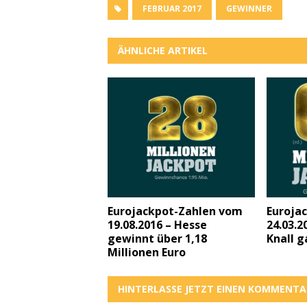
FEBRUAR 2017
GEWINNER
ÄHNLICHE ARTIKEL
Eurojackpot-Zahlen vom
Euroja
19.08.2016 – Hesse
24.03.2
gewinnt über 1,18
Knall g
Millionen Euro
HINTERLASSE JETZT EINEN KOMMENTA