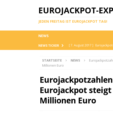
EUROJACKPOT-EXP
JEDEN FREITAG IST EUROJACKPOT TAG!
NEWS
[ 7. August 2017 ]
Eurojackpot
NEWS TICKER
NEWS
STARTSEITE
NEWS
Eurojackpotzahl
[ 31. Juli 2017 ]
Eurojackpot-Za
Millionen Euro
NEWS
Eurojackpotzahlen
[ 24. Juli 2017 ]
Eurojackpot-Za
Eurojackpot steigt
NEWS
[ 17. Juli 2017 ]
Eurojackpot-Za
Millionen Euro
Treffer
NEWS