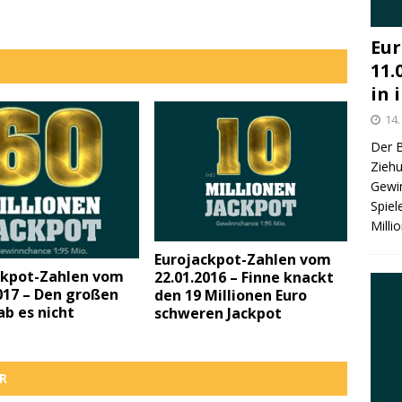
Eur
11.
in 
14.
Der B
Ziehu
Gewin
Spiel
Milli
Eurojackpot-Zahlen vom
ckpot-Zahlen vom
22.01.2016 – Finne knackt
017 – Den großen
den 19 Millionen Euro
ab es nicht
schweren Jackpot
R