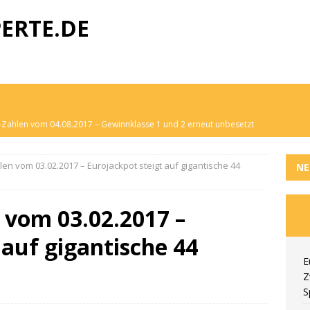
ERTE.DE
-Zahlen vom 04.08.2017 – Gewinnklasse 1 und 2 erneut unbesetzt
en vom 03.02.2017 – Eurojackpot steigt auf gigantische 44
NE
hlen vom 28.07.2017 – Erneute Doppel-Flaute im Eurojackpot
 vom 03.02.2017 –
hlen vom 21.07.2017 – Nur fünf Fünfer-Treffer zu vermelden
 auf gigantische 44
E
hlen vom 14.07.2017 – Zwei deutsche Spieler erzielen „5plus1“-
Z
S