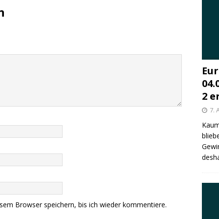
n
Eur
04.
2 e
7. 
Kaum 
blieb
Gewin
desha
sem Browser speichern, bis ich wieder kommentiere.