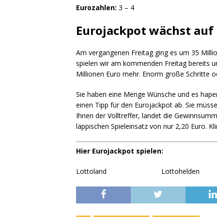
Eurozahlen:
3 – 4
Eurojackpot wächst auf 
Am vergangenen Freitag ging es um 35 Milli
spielen wir am kommenden Freitag bereits 
Millionen Euro mehr. Enorm große Schritte o
Sie haben eine Menge Wünsche und es haper
einen Tipp für den Eurojackpot ab. Sie müsse
Ihnen der Volltreffer, landet die Gewinnsum
läppischen Spieleinsatz von nur 2,20 Euro. Kl
Hier Eurojackpot spielen:
Lottoland
Lottohelden