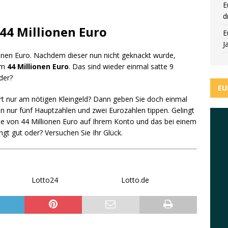
E
d
44 Millionen Euro
E
J
onen Euro. Nachdem dieser nun nicht geknackt wurde,
um
44 Millionen Euro
. Das sind wieder einmal satte 9
der?
EU
t nur am nötigen Kleingeld? Dann geben Sie doch einmal
n nur fünf Hauptzahlen und zwei Eurozahlen tippen. Gelingt
me von 44 Millionen Euro auf Ihrem Konto und das bei einem
ingt gut oder? Versuchen Sie Ihr Glück.
Lotto24
Lotto.de