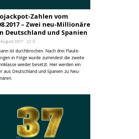
ojackpot-Zahlen vom
08.2017 – Zwei neu-Millionäre
in Deutschland und Spanien
 August 2017
0
ann ist durchbrochen. Nach drei Flaute-
ngen in Folge wurde zumindest die zweite
nklasse wieder besetzt. Hier werden ein
er aus Deutschland und Spanien zu Neu-
onären.