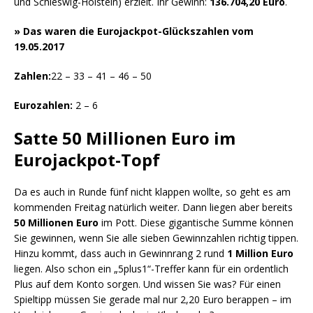
und Schleswig-Holstein) erzielt. Ihr Gewinn:
136.704,20 Euro
.
» Das waren die Eurojackpot-Glückszahlen vom
19.05.2017
Zahlen:
22 – 33 – 41 – 46 – 50
Eurozahlen:
2 – 6
Satte 50 Millionen Euro im
Eurojackpot-Topf
Da es auch in Runde fünf nicht klappen wollte, so geht es am
kommenden Freitag natürlich weiter. Dann liegen aber bereits
50 Millionen Euro
im Pott. Diese gigantische Summe können
Sie gewinnen, wenn Sie alle sieben Gewinnzahlen richtig tippen.
Hinzu kommt, dass auch in Gewinnrang 2 rund
1 Million Euro
liegen. Also schon ein „5plus1“-Treffer kann für ein ordentlich
Plus auf dem Konto sorgen. Und wissen Sie was? Für einen
Spieltipp müssen Sie gerade mal nur 2,20 Euro berappen – im