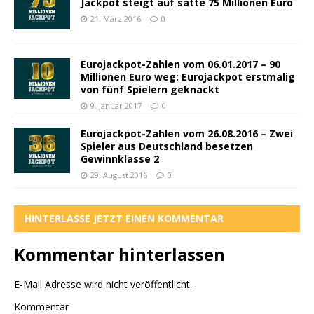
Jackpot steigt auf satte 75 Millionen Euro
21. März 2016
0
Eurojackpot-Zahlen vom 06.01.2017 – 90
Millionen Euro weg: Eurojackpot erstmalig
von fünf Spielern geknackt
9. Januar 2017
0
Eurojackpot-Zahlen vom 26.08.2016 – Zwei
Spieler aus Deutschland besetzen
Gewinnklasse 2
29. August 2016
0
HINTERLASSE JETZT EINEN KOMMENTAR
Kommentar hinterlassen
E-Mail Adresse wird nicht veröffentlicht.
Kommentar