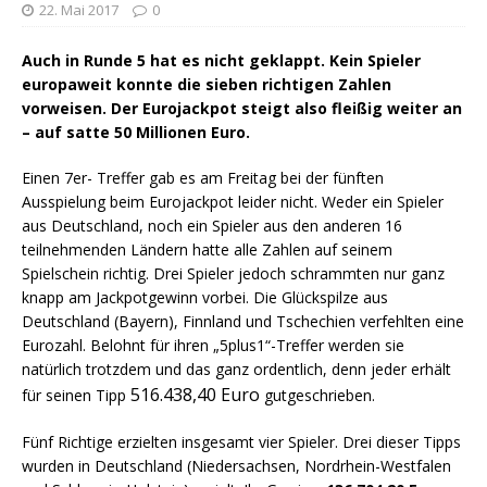
22. Mai 2017
0
Auch in Runde 5 hat es nicht geklappt. Kein Spieler
europaweit konnte die sieben richtigen Zahlen
vorweisen. Der Eurojackpot steigt also fleißig weiter an
– auf satte 50 Millionen Euro.
Einen 7er- Treffer gab es am Freitag bei der fünften
Ausspielung beim Eurojackpot leider nicht. Weder ein Spieler
aus Deutschland, noch ein Spieler aus den anderen 16
teilnehmenden Ländern hatte alle Zahlen auf seinem
Spielschein richtig. Drei Spieler jedoch schrammten nur ganz
knapp am Jackpotgewinn vorbei. Die Glückspilze aus
Deutschland (Bayern), Finnland und Tschechien verfehlten eine
Eurozahl. Belohnt für ihren „5plus1“-Treffer werden sie
natürlich trotzdem und das ganz ordentlich, denn jeder erhält
516.438,40 Euro
für seinen Tipp
gutgeschrieben.
Fünf Richtige erzielten insgesamt vier Spieler. Drei dieser Tipps
wurden in Deutschland (Niedersachsen, Nordrhein-Westfalen