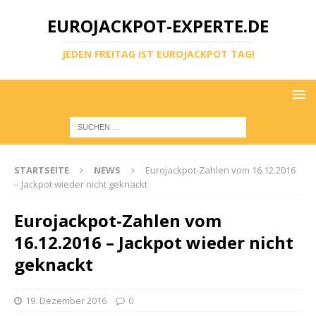
EUROJACKPOT-EXPERTE.DE
JEDEN FREITAG IST EUROJACKPOT TAG!
STARTSEITE
NEWS
Eurojackpot-Zahlen vom 16.12.2016
– Jackpot wieder nicht geknackt
Eurojackpot-Zahlen vom
16.12.2016 – Jackpot wieder nicht
geknackt
19. Dezember 2016
0