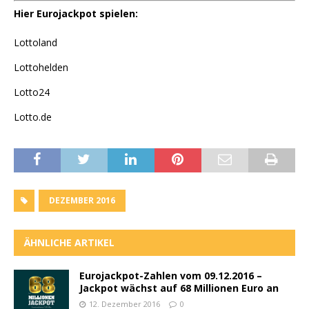
Hier Eurojackpot spielen:
Lottoland
Lottohelden
Lotto24
Lotto.de
DEZEMBER 2016
ÄHNLICHE ARTIKEL
Eurojackpot-Zahlen vom 09.12.2016 –
Jackpot wächst auf 68 Millionen Euro an
12. Dezember 2016
0