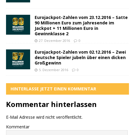
Eurojackpot-Zahlen vom 23.12.2016 – Satte
90 Millionen Euro zum Jahresende im
Jackpot + 11 Millionen Euro in
Gewinnklasse 2
27. Dezember 2016
0
Eurojackpot-Zahlen vom 02.12.2016 – Zwei
deutsche Spieler jubeln über einen dicken
Großgewinn
5. Dezember 2016
0
HINTERLASSE JETZT EINEN KOMMENTAR
Kommentar hinterlassen
E-Mail Adresse wird nicht veröffentlicht.
Kommentar