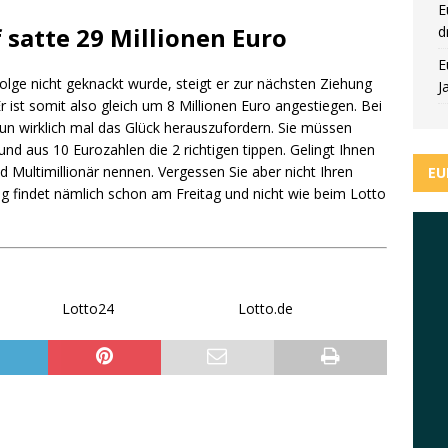
E
 satte 29 Millionen Euro
d
E
Folge nicht geknackt wurde, steigt er zur nächsten Ziehung
J
r ist somit also gleich um 8 Millionen Euro angestiegen. Bei
un wirklich mal das Glück herauszufordern. Sie müssen
und aus 10 Eurozahlen die 2 richtigen tippen. Gelingt Ihnen
 Multimillionär nennen. Vergessen Sie aber nicht Ihren
EU
ng findet nämlich schon am Freitag und nicht wie beim Lotto
Lotto24
Lotto.de