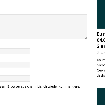
Eur
04.
2 e
7. 
Kaum 
blieb
Gewin
desha
sem Browser speichern, bis ich wieder kommentiere.