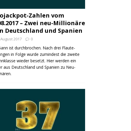
ojackpot-Zahlen vom
08.2017 – Zwei neu-Millionäre
in Deutschland und Spanien
 August 2017
0
ann ist durchbrochen. Nach drei Flaute-
ngen in Folge wurde zumindest die zweite
nklasse wieder besetzt. Hier werden ein
er aus Deutschland und Spanien zu Neu-
onären.