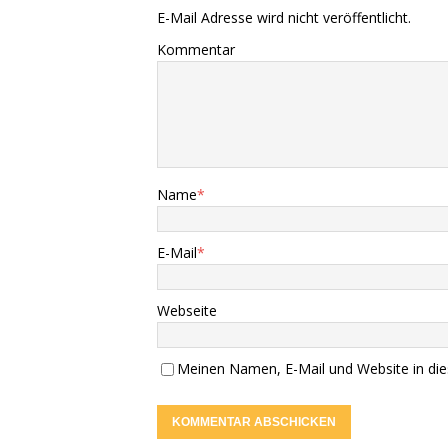
E-Mail Adresse wird nicht veröffentlicht.
Kommentar
Name
*
E-Mail
*
Webseite
Meinen Namen, E-Mail und Website in die