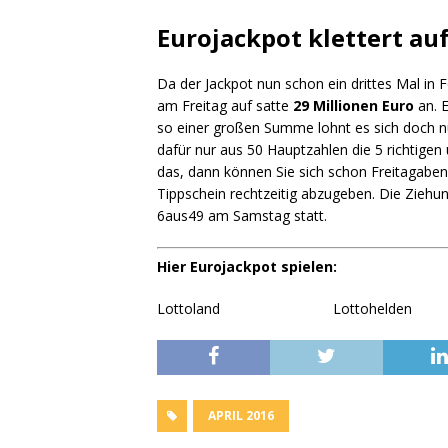
Eurojackpot klettert auf
Da der Jackpot nun schon ein drittes Mal in 
am Freitag auf satte
29 Millionen Euro
an. E
so einer großen Summe lohnt es sich doch n
dafür nur aus 50 Hauptzahlen die 5 richtigen 
das, dann können Sie sich schon Freitagabend
Tippschein rechtzeitig abzugeben. Die Ziehu
6aus49 am Samstag statt.
Hier Eurojackpot spielen:
Lottoland
Lottohelden
APRIL 2016