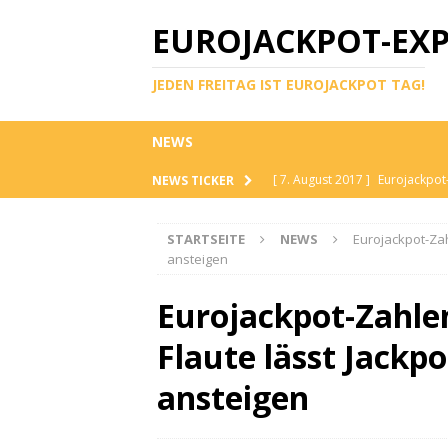
EUROJACKPOT-EXP
JEDEN FREITAG IST EUROJACKPOT TAG!
NEWS
[ 7. August 2017 ]
Eurojackpot
NEWS TICKER
NEWS
STARTSEITE
NEWS
Eurojackpot-Zah
[ 31. Juli 2017 ]
Eurojackpot-Za
ansteigen
NEWS
Eurojackpot-Zahle
[ 24. Juli 2017 ]
Eurojackpot-Za
Flaute lässt Jackpo
NEWS
[ 17. Juli 2017 ]
Eurojackpot-Za
ansteigen
Treffer
NEWS